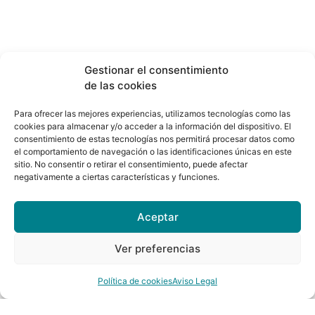
Gestionar el consentimiento
SERVICIOS DE
de las cookies
Para ofrecer las mejores experiencias, utilizamos tecnologías como las
FISIOTERAPIA
cookies para almacenar y/o acceder a la información del dispositivo. El
consentimiento de estas tecnologías nos permitirá procesar datos como
el comportamiento de navegación o las identificaciones únicas en este
Ofrecemos fisioterapia personalizada para
sitio. No consentir o retirar el consentimiento, puede afectar
negativamente a ciertas características y funciones.
aliviar el dolor, mejorar la movilidad y postura
corporal. Nuestro equipo trata enfermedades
y lesiones, previene futuras lesiones y acelera
Aceptar
la recuperación. Visítanos para mejorar tu
calidad de vida con atención profesional y
Ver preferencias
personalizada.
Política de cookies
Aviso Legal
OTROS SERVICIOS DE FISIOTERAPIA