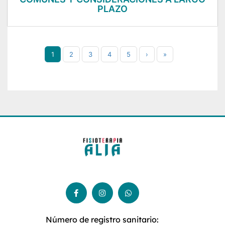
PLAZO
1
2
3
4
5
›
»
Número de registro sanitario: