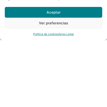
con atención profesional y personalizada.
Consulta todos los servicios de fisioterapia
disponibles.
Aceptar
Ver preferencias
OTROS SERVICIOS DE FISIOTERAPIA
Política de cookies
Aviso Legal
RESERVAR CITA
Ponte en contacto con nosotros para reservar una
consulta con un fisioterapeuta de nuestro equipo.