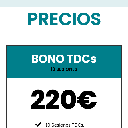
PRECIOS
BONO TDCs
10 SESIONES
220€
10 Sesiones TDCs.