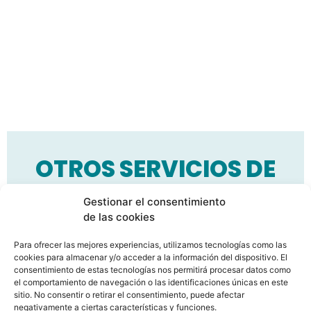
OTROS SERVICIOS DE
FISIOTERAPIA
Gestionar el consentimiento
de las cookies
Ofrecemos fisioterapia personalizada para
aliviar el dolor, mejorar la movilidad y postura
Para ofrecer las mejores experiencias, utilizamos tecnologías como las
cookies para almacenar y/o acceder a la información del dispositivo. El
corporal. Nuestro equipo trata enfermedades
consentimiento de estas tecnologías nos permitirá procesar datos como
y lesiones, previene futuras lesiones y acelera
el comportamiento de navegación o las identificaciones únicas en este
la recuperación. Mejorar tu calidad de vida
sitio. No consentir o retirar el consentimiento, puede afectar
negativamente a ciertas características y funciones.