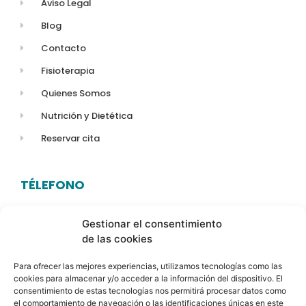
Aviso Legal
Blog
Contacto
Fisioterapia
Quienes Somos
Nutrición y Dietética
Reservar cita
TÉLEFONO
623 14 80 06
Gestionar el consentimiento
de las cookies
HORARIO
Para ofrecer las mejores experiencias, utilizamos tecnologías como las
Lunes a Viernes:
9:00 am a 21:00 pm
cookies para almacenar y/o acceder a la información del dispositivo. El
consentimiento de estas tecnologías nos permitirá procesar datos como
el comportamiento de navegación o las identificaciones únicas en este