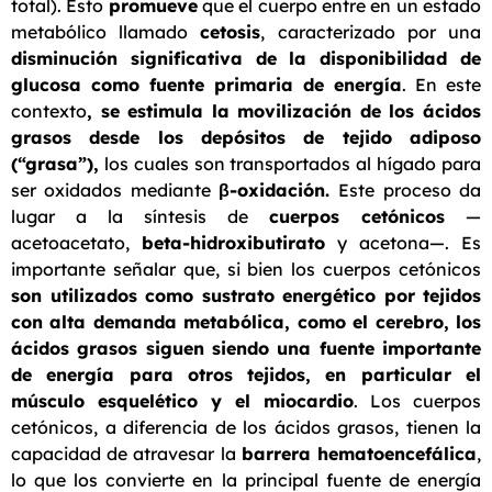
total). Esto
promueve
que el cuerpo entre en un estado
metabólico llamado
cetosis
, caracterizado por una
disminución significativa de la disponibilidad de
glucosa como fuente primaria de energía
. En este
contexto
, se estimula la movilización de los
ácidos
grasos
desde los depósitos de tejido adiposo
(“grasa”),
los cuales son transportados al hígado para
ser oxidados mediante
β
-oxidaci
ó
n
.
Este proceso da
lugar a la síntesis de
cuerpos cetónicos
—
acetoacetato,
beta-hidroxibutirato
y acetona—. Es
importante señalar que, si bien los cuerpos cetónicos
son utilizados como sustrato energético por tejidos
con alta demanda metabólica, como el cerebro, los
ácidos grasos siguen siendo una fuente importante
de energía para otros tejidos, en particular el
músculo esquelético y el miocardio
. Los cuerpos
cetónicos, a diferencia de los ácidos grasos, tienen la
capacidad de atravesar la
barrera hematoencefálica
,
lo que los convierte en la principal fuente de energía