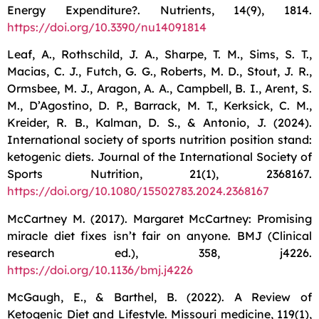
Energy Expenditure?. Nutrients, 14(9), 1814.
https://doi.org/10.3390/nu14091814
Leaf, A., Rothschild, J. A., Sharpe, T. M., Sims, S. T.,
Macias, C. J., Futch, G. G., Roberts, M. D., Stout, J. R.,
Ormsbee, M. J., Aragon, A. A., Campbell, B. I., Arent, S.
M., D’Agostino, D. P., Barrack, M. T., Kerksick, C. M.,
Kreider, R. B., Kalman, D. S., & Antonio, J. (2024).
International society of sports nutrition position stand:
ketogenic diets. Journal of the International Society of
Sports Nutrition, 21(1), 2368167.
https://doi.org/10.1080/15502783.2024.2368167
McCartney M. (2017). Margaret McCartney: Promising
miracle diet fixes isn’t fair on anyone. BMJ (Clinical
research ed.), 358, j4226.
https://doi.org/10.1136/bmj.j4226
McGaugh, E., & Barthel, B. (2022). A Review of
Ketogenic Diet and Lifestyle. Missouri medicine, 119(1),