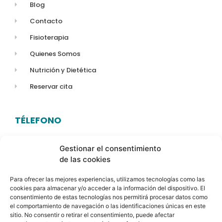
Blog
Contacto
Fisioterapia
Quienes Somos
Nutrición y Dietética
Reservar cita
TÉLEFONO
623 14 80 06
Gestionar el consentimiento
de las cookies
HORARIO
Para ofrecer las mejores experiencias, utilizamos tecnologías como las
Lunes a Viernes:
9:00 am a 21:00 pm
cookies para almacenar y/o acceder a la información del dispositivo. El
consentimiento de estas tecnologías nos permitirá procesar datos como
el comportamiento de navegación o las identificaciones únicas en este
sitio. No consentir o retirar el consentimiento, puede afectar
DIRECCIÓN